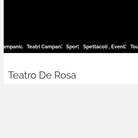
 Campania
Teatri Campani
Sport
Spettacoli , Eventi
Tou
Teatro De Rosa