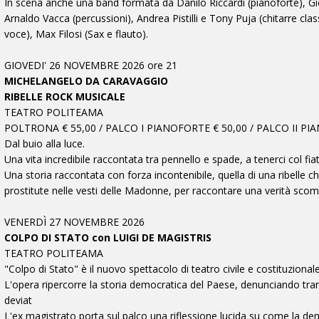
In scena anche una band formata da Danilo Riccardi (pianoforte), Giov
Arnaldo Vacca (percussioni), Andrea Pistilli e Tony Puja (chitarre class
voce), Max Filosi (Sax e flauto).
GIOVEDI' 26 NOVEMBRE 2026 ore 21
MICHELANGELO DA CARAVAGGIO
RIBELLE ROCK MUSICALE
TEATRO POLITEAMA
POLTRONA € 55,00 / PALCO I PIANOFORTE € 50,00 / PALCO II PIA
Dal buio alla luce.
Una vita incredibile raccontata tra pennello e spade, a tenerci col f
Una storia raccontata con forza incontenibile, quella di una ribelle 
prostitute nelle vesti delle Madonne, per raccontare una verità scomod
VENERDÌ 27 NOVEMBRE 2026
COLPO DI STATO con LUIGI DE MAGISTRIS
TEATRO POLITEAMA
"Colpo di Stato" è il nuovo spettacolo di teatro civile e costituzional
L'opera ripercorre la storia democratica del Paese, denunciando tram
deviat
L'ex magistrato porta sul palco una riflessione lucida su come la demo