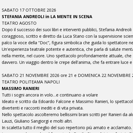
SABATO 17 OTTOBRE 2026
STEFANIA ANDREOLI in LA MENTE IN SCENA
TEATRO AGOSTO
Dopo il successo dei suoi libri e interventi pubblici, Stefania Andre
coraggioso, scritto e diretto da Luca Stano con la supervisione scienti
palco la voce della “Doc”, figura simbolica che guida lo spettatore n
Un'esperienza teatrale potente e autentica, che parla di salute menta
nella mente, nel cuore. Uno spettacolo profondamente attuale, che si r
davvero. Un viaggio dentro le crepe dell'anima, che fa entrare luce e
SABATO 21 NOVEMBRE 2026 ore 21 e DOMENICA 22 NOVEMBRE 2
TEATRO POLITEAMA NAPOLI
MASSIMO RANIERI
Tutti i sogni ancora in volo…e continuano a volare
Ideato e scritto da Edoardo Falcone e Massimo Ranieri, lo spettacolo 
divertenti e racconti inediti e di vita privata.
Nello spettacolo ascolteremo bellissimi brani scritti per Ranieri da al
Lauzi, Giuliano Sangiorgi e molti altri.
In scaletta tutto il meglio del suo repertorio più amato e acclamato.