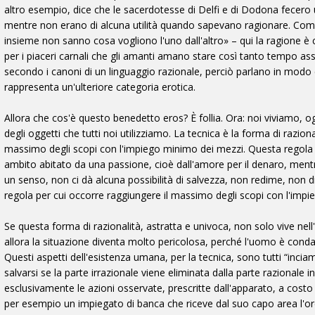
altro esempio, dice che le sacerdotesse di Delfi e di Dodona fecer
mentre non erano di alcuna utilità quando sapevano ragionare. Come 
insieme non sanno cosa vogliono l'uno dall'altro» – qui la ragione
per i piaceri carnali che gli amanti amano stare così tanto tempo 
secondo i canoni di un linguaggio razionale, perciò parlano in modo 
rappresenta un'ulteriore categoria erotica.
Allora che cos'è questo benedetto eros? È follia. Ora: noi viviamo, 
degli oggetti che tutti noi utilizziamo. La tecnica è la forma di razion
massimo degli scopi con l'impiego minimo dei mezzi. Questa rego
ambito abitato da una passione, cioè dall'amore per il denaro, me
un senso, non ci dà alcuna possibilità di salvezza, non redime, non dic
regola per cui occorre raggiungere il massimo degli scopi con l'impi
Se questa forma di razionalità, astratta e univoca, non solo vive ne
allora la situazione diventa molto pericolosa, perché l'uomo è condan
Questi aspetti dell'esistenza umana, per la tecnica, sono tutti “inci
salvarsi se la parte irrazionale viene eliminata dalla parte razionale
esclusivamente le azioni osservate, prescritte dall'apparato, a cost
per esempio un impiegato di banca che riceve dal suo capo area l'ordin