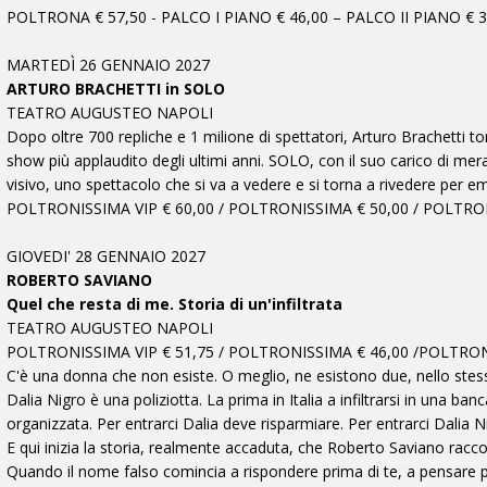
POLTRONA € 57,50 - PALCO I PIANO € 46,00 – PALCO II PIANO € 39
MARTEDÌ 26 GENNAIO 2027
ARTURO BRACHETTI in SOLO
TEATRO AUGUSTEO NAPOLI
Dopo oltre 700 repliche e 1 milione di spettatori, Arturo Brachetti to
show più applaudito degli ultimi anni. SOLO, con il suo carico di mer
visivo, uno spettacolo che si va a vedere e si torna a rivedere per
POLTRONISSIMA VIP € 60,00 / POLTRONISSIMA € 50,00 / POLTRON
GIOVEDI' 28 GENNAIO 2027
ROBERTO SAVIANO
Quel che resta di me. Storia di un'infiltrata
TEATRO AUGUSTEO NAPOLI
POLTRONISSIMA VIP € 51,75 / POLTRONISSIMA € 46,00 /POLTRONA
C'è una donna che non esiste. O meglio, ne esistono due, nello stesso
Dalia Nigro è una poliziotta. La prima in Italia a infiltrarsi in una ban
organizzata. Per entrarci Dalia deve risparmiare. Per entrarci Dalia 
E qui inizia la storia, realmente accaduta, che Roberto Saviano r
Quando il nome falso comincia a rispondere prima di te, a pensare pr