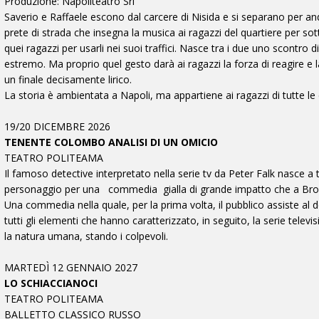
Produzione: Napoliteatro Srl
Saverio e Raffaele escono dal carcere di Nisida e si separano per an
prete di strada che insegna la musica ai ragazzi del quartiere per sott
quei ragazzi per usarli nei suoi traffici. Nasce tra i due uno scontro 
estremo. Ma proprio quel gesto darà ai ragazzi la forza di reagire e lan
un finale decisamente lirico.
La storia è ambientata a Napoli, ma appartiene ai ragazzi di tutte le
19/20 DICEMBRE 2026
TENENTE COLOMBO ANALISI DI UN OMICIO
TEATRO POLITEAMA
Il famoso detective interpretato nella serie tv da Peter Falk nasce a 
personaggio per una
commedia
gialla di grande impatto che a Br
Una commedia nella quale, per la prima volta, il pubblico assiste al 
tutti gli elementi che hanno caratterizzato, in seguito, la serie tele
la natura umana, stando i colpevoli.
MARTEDÌ 12 GENNAIO 2027
LO SCHIACCIANOCI
TEATRO POLITEAMA
BALLETTO CLASSICO RUSSO