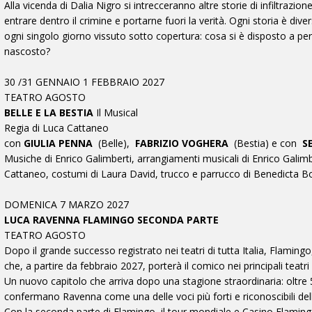
Alla vicenda di Dalia Nigro si intrecceranno altre storie di infiltrazi
entrare dentro il crimine e portarne fuori la verità. Ogni storia è di
ogni singolo giorno vissuto sotto copertura: cosa si è disposto a perd
nascosto?
30 /31 GENNAIO 1 FEBBRAIO 2027
TEATRO AGOSTO
BELLE E LA BESTIA
Il Musical
Regia di Luca Cattaneo
con
GIULIA PENNA
(Belle),
FABRIZIO VOGHERA
(Bestia) e con
S
Musiche di Enrico Galimberti, arrangiamenti musicali di Enrico Galimb
Cattaneo, costumi di Laura David, trucco e parrucco di Benedicta 
DOMENICA 7 MARZO 2027
LUCA RAVENNA FLAMINGO SECONDA PARTE
TEATRO AGOSTO
Dopo il grande successo registrato nei teatri di tutta Italia, Flamin
che, a partire da febbraio 2027, porterà il comico nei principali te
Un nuovo capitolo che arriva dopo una stagione straordinaria: oltre 5
confermano Ravenna come una delle voci più forti e riconoscibili
Con la seconda parte di Flamingo, il tour mondiale e Casino Flaming