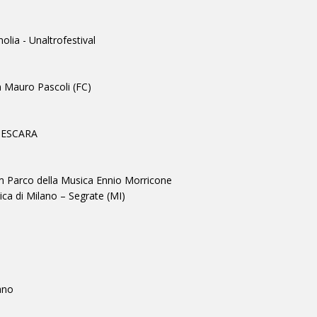
lia - Unaltrofestival
n Mauro Pascoli (FC)
PESCARA
 Parco della Musica Ennio Morricone
ca di Milano – Segrate (MI)
ano